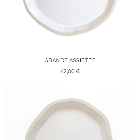
P
R
O
D
U
C
GRANDE ASSIETTE
T
42,00
€
S