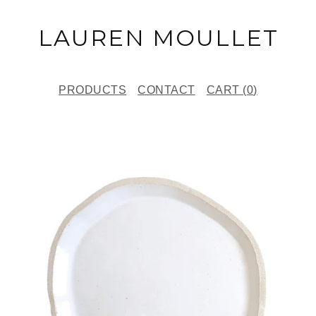
LAUREN MOULLET
PRODUCTS
CONTACT
CART (
0
)
F
E
A
T
U
R
E
D